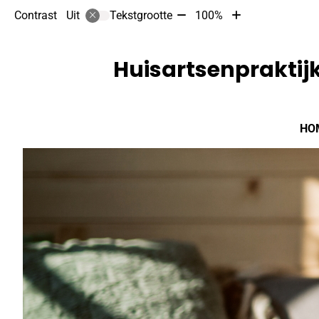
Tekst
Tekst
Contrast
Tekstgrootte
100%
Uit
verkleinen
vergroten
met
met
10%
10%
Huisartsenpraktijk
Hoofdmenu
HO