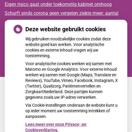
Eigen risico gaat onder toekomstig kabinet omhoog
Schurft sinds corona geen vergeten ziekte meer: aantal
uitbraken fors gestegen
Deze website gebruikt cookies
CZ vergoedt zorg van twee gespecialiseerde
Wij gebruiken noodzakelijke cookies zodat deze
revalidatieartsen niet meer
website goed kan werken. Voor analytische
cookies en externe inhoud vragen wij uw
toestemming.
Voor analytische cookies werken wij samen met
Matomo en Google Analytics. Voor externe inhoud
werken wij samen met Google (Maps, Translate en
Reviews), YouTube, Vimeo, Facebook, Instagram, X
(Twitter), Qualizorg, Patiëntenvertellen en
ZorgkaartNederland. Deze partijen kunnen
gegevens zoals uw IP-adres verwerken.
U heeft geen toestemming gegeven voor
Via Cookie-instellingen onderaan de website kunt u
externe inhoud
die nodig is om dit te zien.
op ieder moment uw toestemming intrekken of
aanpassen.
Cookie-instellingen wijzigen
Lees meer over onze Privacy- en
Cookieverklaring.