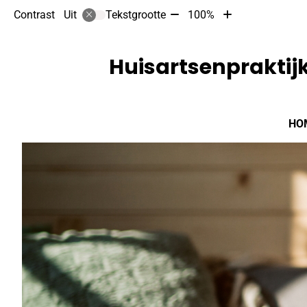
Tekst
Tekst
Contrast
Tekstgrootte
100%
Uit
verkleinen
vergroten
met
met
10%
10%
Huisartsenpraktijk
Hoofdmenu
HO