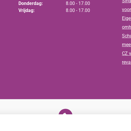
Sind
Donderdag:
8.00 - 17.00
voor
Vrijdag:
8.00 - 17.00
Eige
omh
Schu
meer
CZ v
reva
U heeft geen toestemming gegeven voor