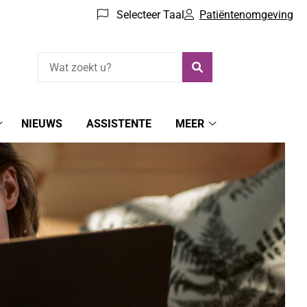
Selecteer Taal
Patiëntenomgeving
Zoeken
NIEUWS
ASSISTENTE
MEER
Patiëntenomgeving
Meer
submenu
submenu