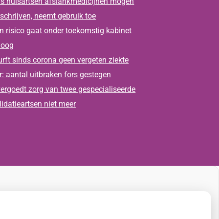
s huisartsen afslankmedicijnen mogen
schrijven, neemt gebruik toe
n risico gaat onder toekomstig kabinet
oog
rft sinds corona geen vergeten ziekte
: aantal uitbraken fors gestegen
ergoedt zorg van twee gespecialiseerde
lidatieartsen niet meer