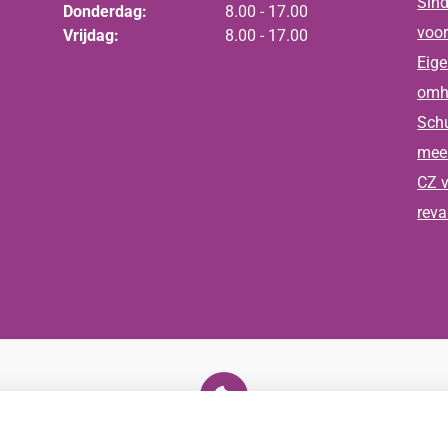
Sind
Donderdag:
8.00 - 17.00
voor
Vrijdag:
8.00 - 17.00
Eige
omh
Schu
meer
CZ v
reva
U heeft geen toestemming gegeven voor