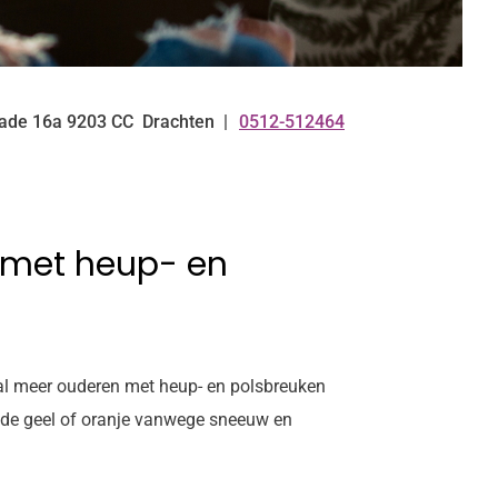
ade
16a
9203 CC
Drachten
0512-512464
Tel:
 met heup- en
al meer ouderen met heup- en polsbreuken
code geel of oranje vanwege sneeuw en