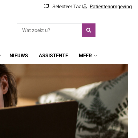
Selecteer Taal
Patiëntenomgeving
Zoeken
NIEUWS
ASSISTENTE
MEER
Patiëntenomgeving
Meer
submenu
submenu