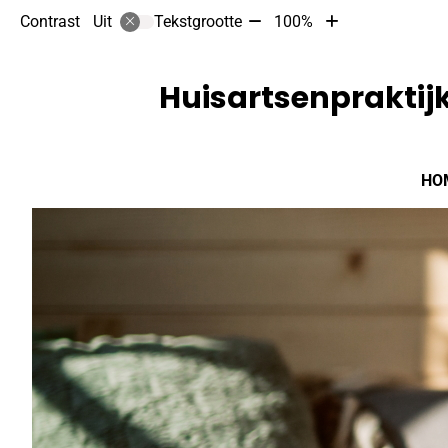
Tekst
Tekst
Contrast
Tekstgrootte
100%
Uit
verkleinen
vergroten
met
met
10%
10%
Huisartsenpraktijk
Hoofdmenu
HO